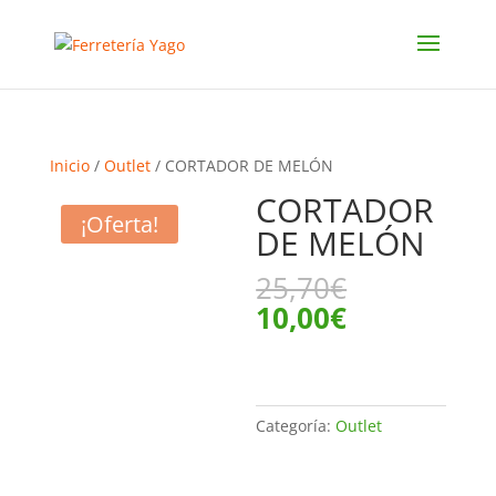
Inicio
/
Outlet
/ CORTADOR DE MELÓN
CORTADOR
¡Oferta!
DE MELÓN
El
25,70
€
precio
El
10,00
€
original
precio
era:
actual
25,70€.
es:
10,00€.
Categoría:
Outlet